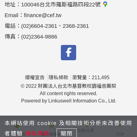
地址：
100046台北市羅斯福路四段22號
Email：
finance@cef.tw
電話：
(02)6604-2361、2368-2361
傳真：
(02)2364-9886
版權宣告
隱私條款
瀏覽量：211,495
© 2022 財團法人台北市基督教校園福音團契
All content rights reserved.
Powered by Linkuswell Information Co., Ltd.
本網站使用 cookie 及相關技術分析來改善使用
社群分享
者體驗
隱私條款
關閉
我要捐款
我的奉獻箱
TOP