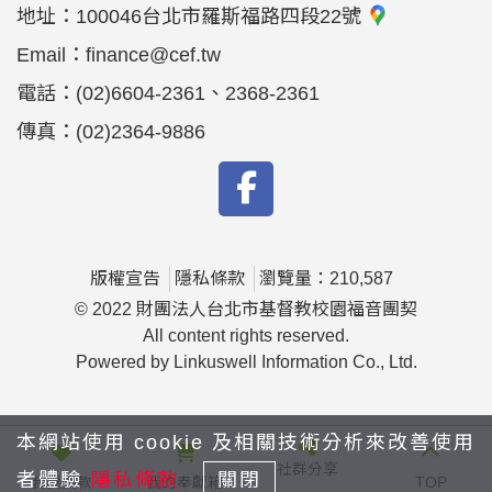
地址：
100046台北市羅斯福路四段22號
Email：
finance@cef.tw
電話：
(02)6604-2361、2368-2361
傳真：
(02)2364-9886
版權宣告
隱私條款
瀏覽量：210,587
© 2022 財團法人台北市基督教校園福音團契
All content rights reserved.
Powered by Linkuswell Information Co., Ltd.
本網站使用 cookie 及相關技術分析來改善使用
社群分享
者體驗
隱私條款
關閉
我要捐款
我的奉獻箱
TOP