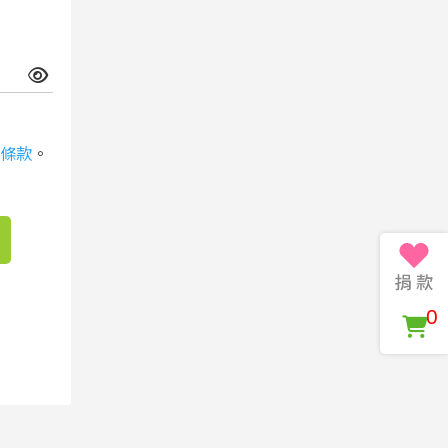
條款
。
0