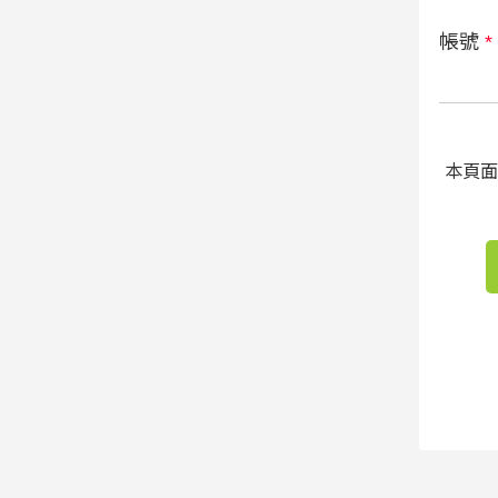
帳號
*
本頁面受