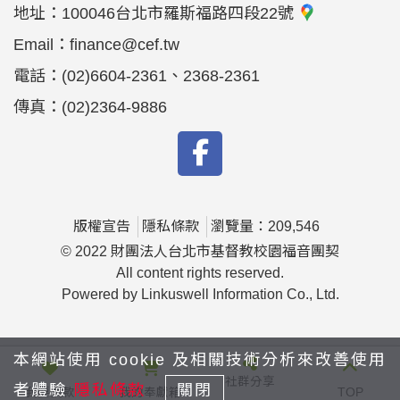
地址：
100046台北市羅斯福路四段22號
Email：
finance@cef.tw
電話：
(02)6604-2361、2368-2361
傳真：
(02)2364-9886
版權宣告
隱私條款
瀏覽量：209,546
© 2022 財團法人台北市基督教校園福音團契
All content rights reserved.
Powered by Linkuswell Information Co., Ltd.
本網站使用 cookie 及相關技術分析來改善使用
社群分享
者體驗
隱私條款
關閉
我要捐款
我的奉獻箱
TOP