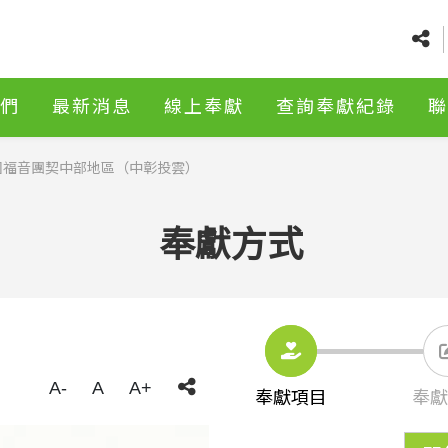
們
最新消息
線上奉獻
查詢奉獻紀錄
聯
福音團契中部地區（中彰投雲）
奉獻方式
A-
A
A+
奉獻項目
奉獻