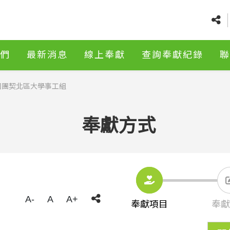
們
最新消息
線上奉獻
查詢奉獻紀錄
聯
團契北區大學事工組
奉獻方式
A-
A
A+
奉獻項目
奉獻