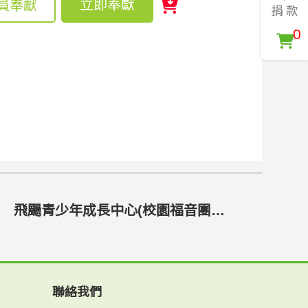
立即奉獻
員奉獻
0
飛颺青少年成長中心(校園福音團契國中事工組)
聯絡我們