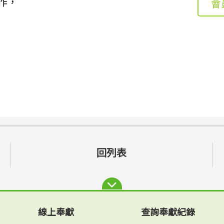
作，
會
回列表
線上奉獻
查詢奉獻紀錄