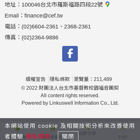
地址：
100046台北市羅斯福路四段22號
Email：
finance@cef.tw
電話：
(02)6604-2361、2368-2361
傳真：
(02)2364-9886
版權宣告
隱私條款
瀏覽量：211,489
© 2022 財團法人台北市基督教校園福音團契
All content rights reserved.
Powered by Linkuswell Information Co., Ltd.
本網站使用 cookie 及相關技術分析來改善使用
社群分享
者體驗
隱私條款
關閉
我要捐款
我的奉獻箱
TOP